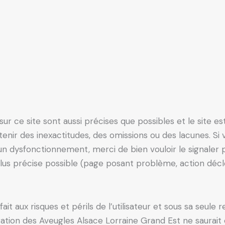
ur ce site sont aussi précises que possibles et le site e
ntenir des inexactitudes, des omissions ou des lacunes. Si
 un dysfonctionnement, merci de bien vouloir le signaler 
lus précise possible (page posant problème, action décl
it aux risques et périls de l’utilisateur et sous sa seule r
ation des Aveugles Alsace Lorraine Grand Est ne saurait