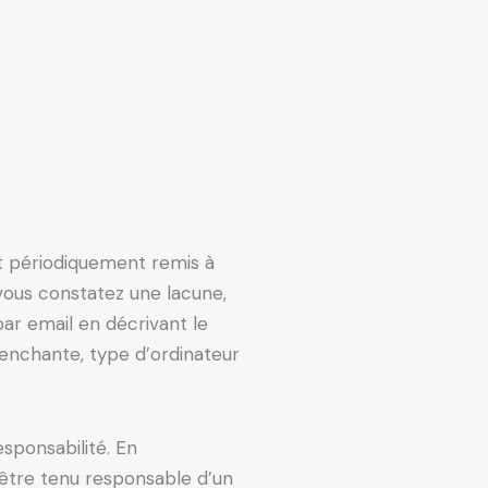
st périodiquement remis à
 vous constatez une lacune,
par email en décrivant le
enchante, type d’ordinateur
esponsabilité. En
 être tenu responsable d’un