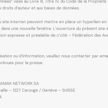
es” visés au Livre III, Titre IV, du Code de la Propriété I
aux droits d’auteur et aux bases de données.
 du site internet peuvent mettre en place un hyperlien en 
e dans une nouvelle fenêtre. L’ouverture du présent site 
isation expresse et préalable de c’cité – Fédération des A
ation ou d’information, veuillez nous contacter par emai
prévues pour la presse.
OMANIAK NETWORK SA
raille – 1227 Carouge / Genève – SUISSE
4