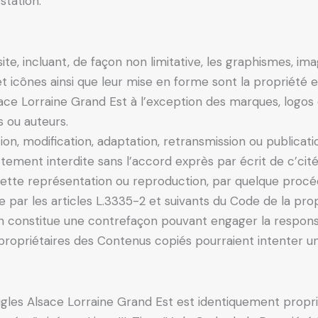
station.
te, incluant, de façon non limitative, les graphismes, imag
 et icônes ainsi que leur mise en forme sont la propriété e
ace Lorraine Grand Est à l’exception des marques, logo
s ou auteurs.
ion, modification, adaptation, retransmission ou publicat
ctement interdite sans l’accord exprès par écrit de c’ci
Cette représentation ou reproduction, par quelque procéd
par les articles L.3335-2 et suivants du Code de la propr
n constitue une contrefaçon pouvant engager la responsab
 propriétaires des Contenus copiés pourraient intenter un
gles Alsace Lorraine Grand Est est identiquement proprié