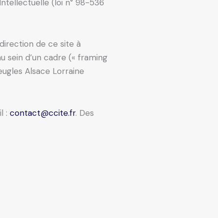
ntellectuelle (loi n° 98-536
direction de ce site à
au sein d’un cadre (« framing
veugles Alsace Lorraine
l :
contact@ccite.fr
. Des